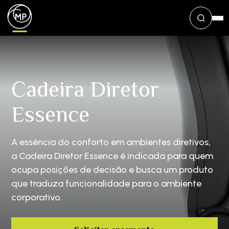
Cadeira Diretor
Essence
A essência do conforto em ambientes diretivos,
a Cadeira Diretor Essence é indicada para quem
ocupa posições de decisão e busca um produto
que traduza funcionalidade para o ambiente
corporativo.