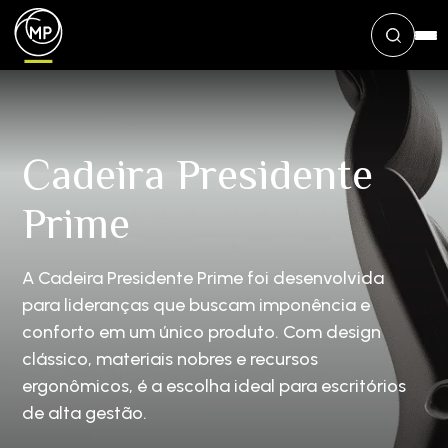
Cadeira Presidente
Prime
A Cadeira Presidente Prime foi desenvolvida
para lideranças que buscam imponência e
conforto em um único produto. Com design
clássico, materiais nobres e recursos
ergonômicos, é a escolha ideal para escritórios
de alta gestão.