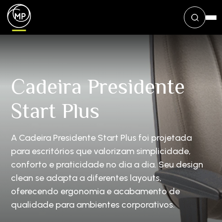
Cadeira Presidente
Start Plus
A Cadeira Presidente Start Plus foi projetada
para escritórios que valorizam simplicidade,
conforto e praticidade no dia a dia. Seu design
clean se adapta a diferentes layouts,
oferecendo ergonomia e acabamento de
qualidade para ambientes corporativos.