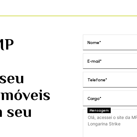
MP
Nome*
E-mail*
 seu
Telefone*
 móveis
Cargo*
m seu
Mensagem