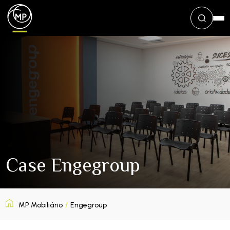
Case Engegroup
MP Mobiliário
/
Engegroup