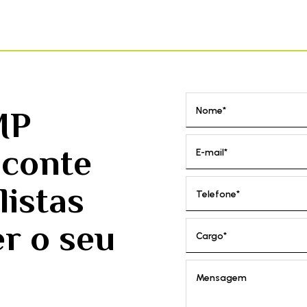
MP
Nome*
 conte
E-mail*
listas
Telefone*
r o seu
Cargo*
Mensagem