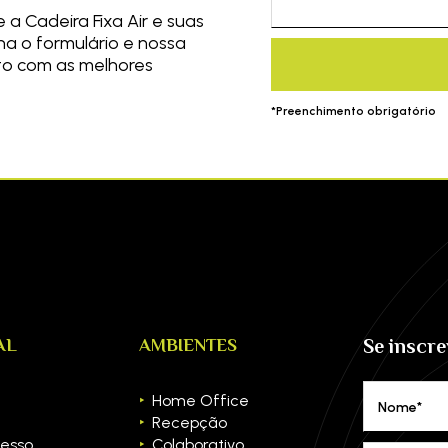
a Cadeira Fixa Air e suas
a o formulário e nossa
to com as melhores
*Preenchimento obrigatório
AL
AMBIENTES
Se inscr
Home Office
Nome*
Recepção
esso
Colaborativo