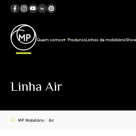
Quem somos
Produtos
Linhas de mobiliário
Sho
Linha Air
MP Mobiliário
/
Air