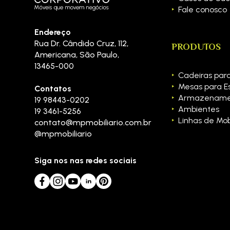
Fale conosco
Endereço
Rua Dr. Cândido Cruz, 112
,
PRODUTOS
Americana
,
São Paulo
,
13465-000
Cadeiras para
Mesas para Es
Contatos
Armazename
19 98443-0202
Ambientes
19 3461-5256
Linhas de Mobi
contato@mpmobiliario.com.br
@mpmobiliario
Siga nos nas redes sociais