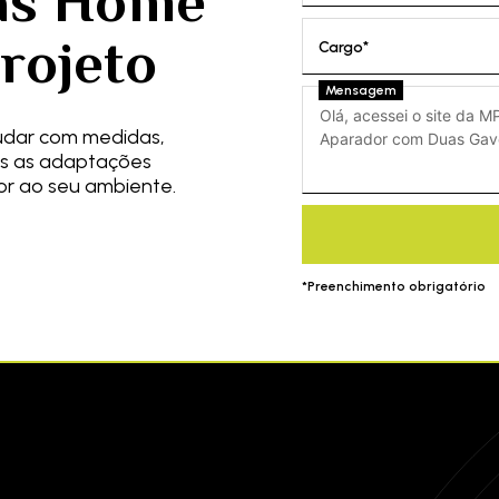
as Home
rojeto
Cargo*
Mensagem
udar com medidas,
s as adaptações
or ao seu ambiente.
*Preenchimento obrigatório