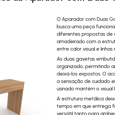
O Aparador com Duas Ga
busca uma peça funciona
diferentes propostas de
amadeirado com a estrutur
entre calor visual e linh
As duas gavetas embuti
organizado, permitindo 
deixá-los expostos. O ac
a sensação de cuidado e
usinado mantém o visual l
A estrutura metálica dei
tempo em que entrega fir
versátil tanto para ambi