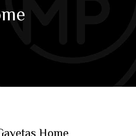
ome
 Gavetas Home