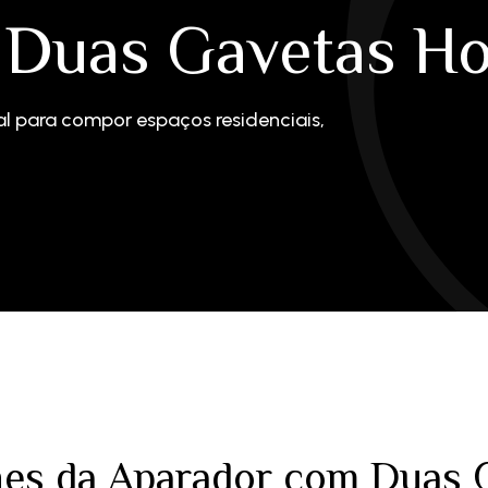
 Duas Gavetas H
al para compor espaços residenciais,
lhes da Aparador com Duas