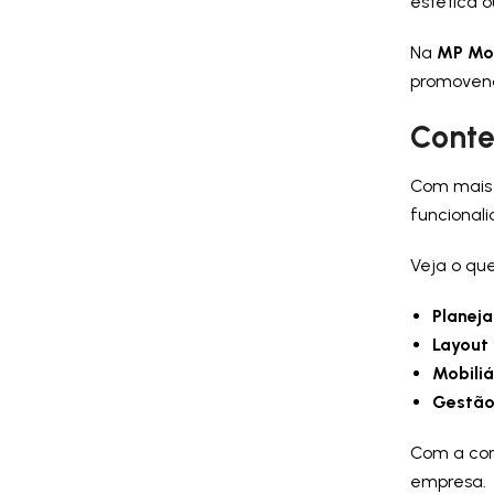
estética 
Na
MP Mob
promovend
Conte
Com mais 
funcionali
Veja o qu
Planeja
Layout
Mobili
Gestão
Com a cons
empresa.