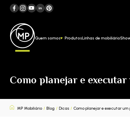
Quem somos
Produtos
Linhas de mobiliário
Sho
Como planejar e executar 
MP Mobiliário
/
Blog
/
Dicas
/
Como planejar e executar um pr