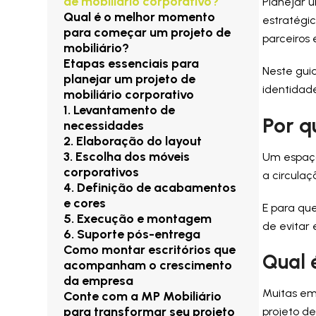
de mobiliário corporativo?
Planejar
Qual é o melhor momento
estratégi
para começar um projeto de
parceiros 
mobiliário?
Etapas essenciais para
Neste gui
planejar um projeto de
identidade
mobiliário corporativo
1. Levantamento de
Por q
necessidades
2. Elaboração do layout
3. Escolha dos móveis
Um espaço
corporativos
a circulaç
4. Definição de acabamentos
e cores
E para qu
5. Execução e montagem
de evitar 
6. Suporte pós-entrega
Como montar escritórios que
Qual 
acompanham o crescimento
da empresa
Muitas em
Conte com a MP Mobiliário
para transformar seu projeto
projeto de