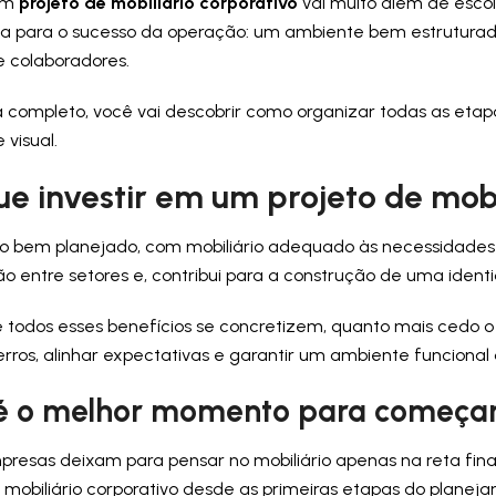
 um
projeto de mobiliário corporativo
vai muito além de esco
ca para o sucesso da operação: um ambiente bem estruturado 
e colaboradores.
a completo, você vai descobrir como organizar todas as eta
 visual.
ue investir em um projeto de mobi
 bem planejado, com mobiliário adequado às necessidades
ão entre setores e, contribui para a construção de uma iden
e todos esses benefícios se concretizem, quanto mais cedo
erros, alinhar expectativas e garantir um ambiente funcional
é o melhor momento para começar 
presas deixam para pensar no mobiliário apenas na reta fin
 mobiliário corporativo desde as primeiras etapas do planeja