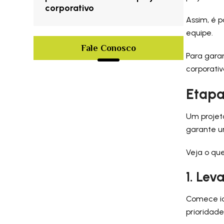
corporativo
Assim, é p
equipe.
Fale Conosco
Para garan
corporativ
Etapa
Um projeto
garante u
Veja o que
1. Le
Comece id
prioridade