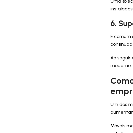
Uma execu
instalado
6. Su
É comum s
continuad
Ao seguir
moderno, 
Como 
empr
Um dos ma
aumentam. 
Móveis mo