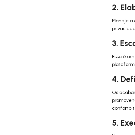
2. Ela
Planeje a 
privacida
3. Esc
Essa é uma
plataform
4. De
Os acabam
promovend
conforto t
5. Ex